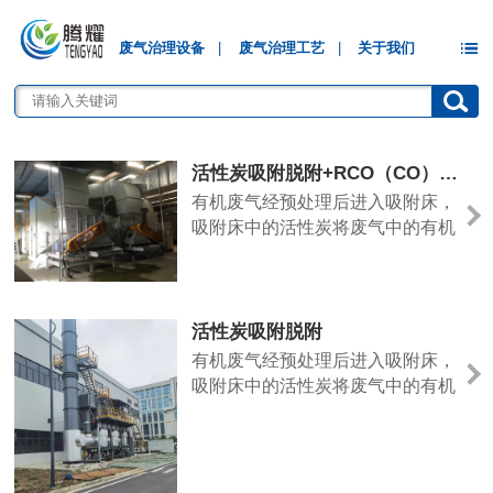
废气治理设备
|
废气治理工艺
|
关于我们
活性炭吸附脱附+RCO（CO）催化氧化工艺
有机废气经预处理后进入吸附床，
吸附床中的活性炭将废气中的有机
成分吸附在内部微孔结构中，吸附
净化后的气体通过主风机送至烟囱
达标排放。当吸附床接近饱和状态
时，停止吸附，进入脱附状态，吸
活性炭吸附脱附
附床在热空气作用下解析出高浓度
有机废气经预处理后进入吸附床，
的有机气体，经脱附风机引入催化
吸附床中的活性炭将废气中的有机
氧化床，在贵金属催化剂的作用下
成分吸附在内部微孔结构中，吸附
进行无焰催化氧化，将有机成分转
净化后的气体通过主风机送至烟囱
化为无毒、无害的二氧化碳和水，
达标排放。当吸附床接近饱和状态
最后通过烟囱高空排放。
时，停止吸附，进入脱附状态，吸